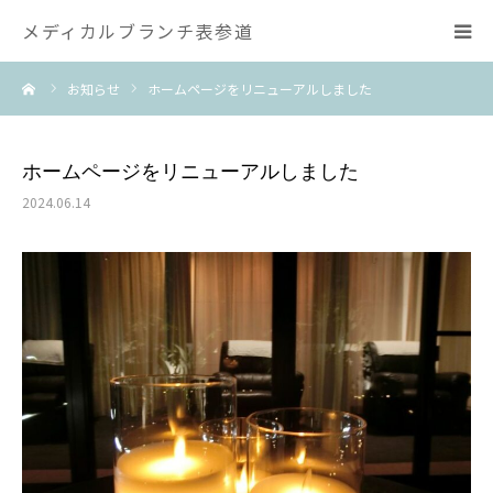
メディカルブランチ表参道
ーム
お知らせ
ホームページをリニューアルしました
医院紹介
診療案内
ホームページをリニューアルしました
2024.06.14
治療法一覧
News
English
中文